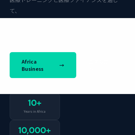
て、
新興国の医療現場に「学び」と「資金」を届け
る。
Africa
企業の方
→
Business
へ
10+
Years in Africa
10,000+